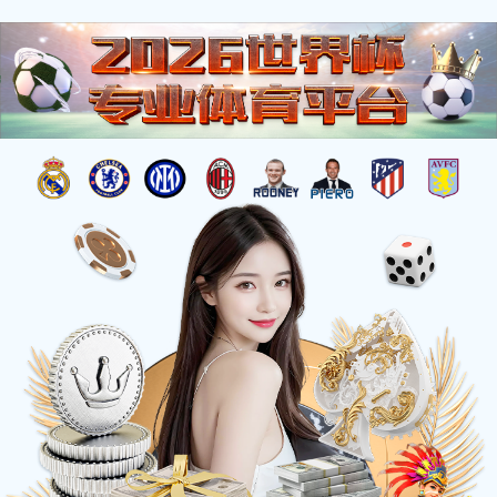
注册入口
华体会体育
—— 比赛数