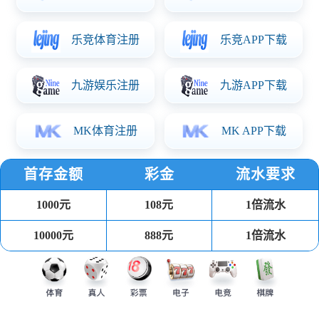
内线铁闸
在当今NBA的攻防体系中，防守早已不再只是简单的
抢断与盖帽，而是通过数据模型被量化成了更为精细
的指标。近日，联盟公布的防守正负值排行榜上，热
火队中锋巴姆·阿德巴约以+6.7的惊人数据傲视群雄，
成为公认的内线铁闸。这一数值不仅彰显了他个人防
守端的统治力，更揭示了热火队整体防守体系的核心
密码。