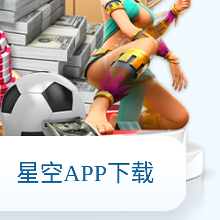
潮抢占先机
位逼抢频频在曼联半场制造威胁，第15分
门，为球队首开纪录。仅仅8分钟后，马
为2比0。这两个进球彻底点燃了酋长球场
攻锐利度。曼联在丢球后尝试通过换人调整
。上半场结束前，阿森纳的控球率高达
魔的防线疲于奔命。这一阶段的强势表现，无
须持续向对手施压，才能避免在积分榜上被