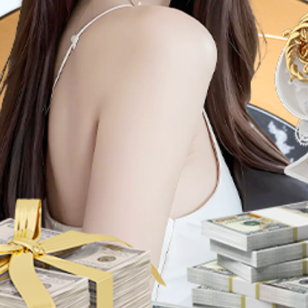
回暖的曼联，阿森纳凭借高效的进攻和稳固的防
统治力的比赛，将争冠的悬念继续延续下去。