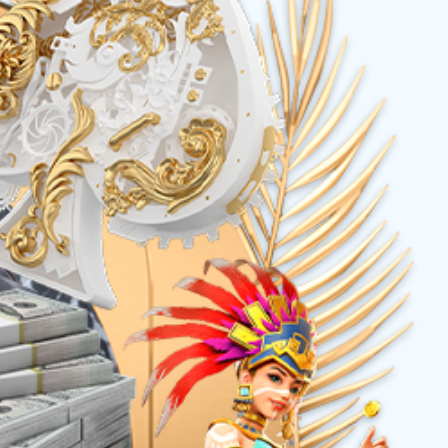
守，在主场球迷的助威声中打出了一场极具