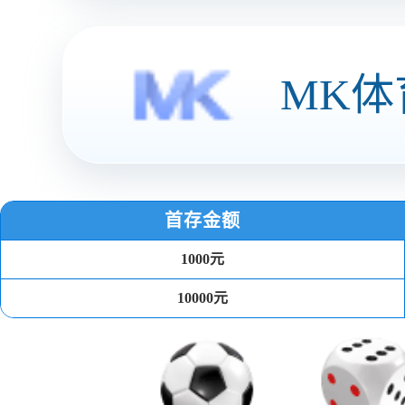
在昨日NBA常规赛的一场焦点对决中，萨克拉
2026-07-20
3
防守正负值排行榜：阿德巴约+6.7成
在当今NBA的攻防体系中，防守早已不再只是
2026-06-09
4
多特蒙德穆科科十字韧带撕裂后恢复，
德甲多特蒙德俱乐部近期迎来一则令球迷振奋
2026-07-29
5
无畏契约冠军赛太平洋区预选赛DRX因
在日前进行的无畏契约冠军赛太平洋区预选赛关
2026-06-06